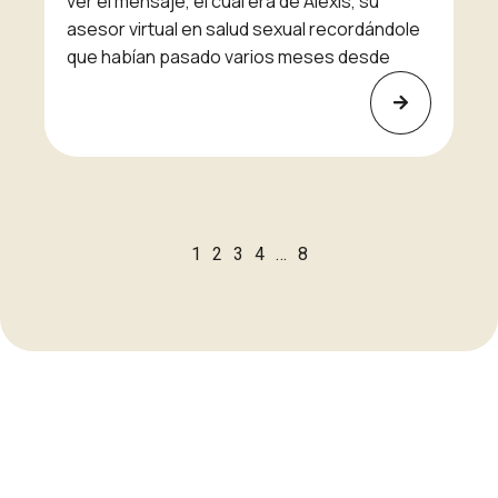
ver el mensaje, el cual era de Alexis, su
asesor virtual en salud sexual recordándole
que habían pasado varios meses desde
1
2
3
4
…
8
Nuestras acciones buscan
contribuir a los Objetivos de