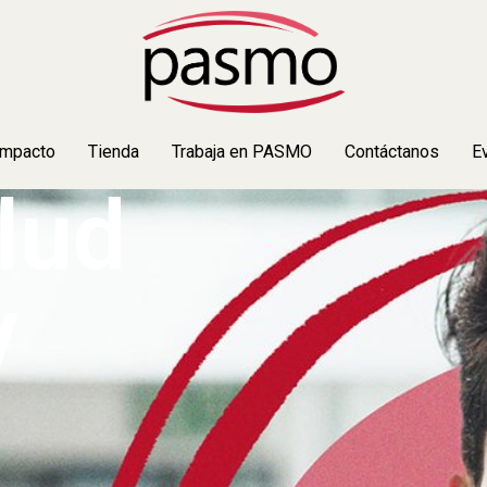
Impacto
Tienda
Trabaja en PASMO
Contáctanos
E
lud
y