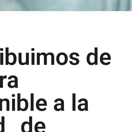
ibuimos de
ra
nible a la
d
de