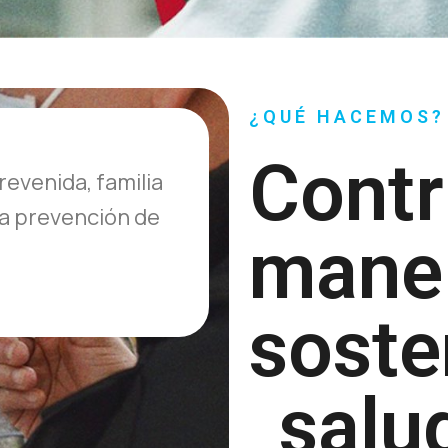
¿QUÉ HACEMOS?
Contr
revenida, familia
a prevención de
mane
soste
salu