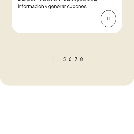
información y generar cupones
1
…
5
6
7
8
Nuestras acciones buscan
contribuir a los Objetivos de
Desarrollo Sostenible.