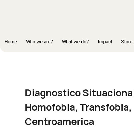
Home
Who we are?
What we do?
Impact
Store
Diagnostico Situaciona
Homofobia, Transfobia,
Centroamerica