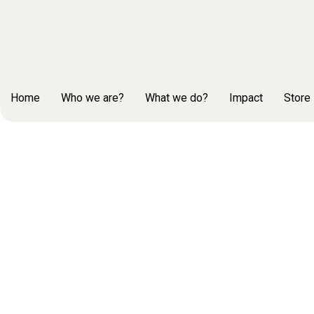
Home
Who we are?
What we do?
Impact
Store